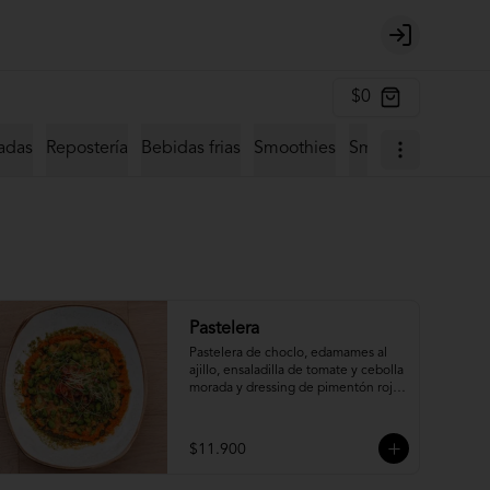
Login
$0
adas
Repostería
Bebidas frias
Smoothies
Smoothie Bowl
S
Pastelera
Pastelera de choclo, edamames al 
ajillo, ensaladilla de tomate y cebolla 
morada y dressing de pimentón rojo 
asado.
$11.900