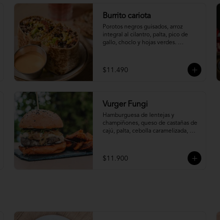
Burrito cariota
Porotos negros guisados, arroz 
integral al cilantro, palta, pico de 
gallo, choclo y hojas verdes. 
Acompañado de salsa spicy (aparte).
$11.490
Vurger Fungi
Hamburguesa de lentejas y 
champiñones, queso de castañas de 
cajú, palta, cebolla caramelizada, 
pepinillo, brotes, veganesa y salsa de 
pimentones asados en pan brioche 
integral. Acompañada de Veganesa 
$11.900
Sapiens (va aparte)

*Incluye papas camote al horno.