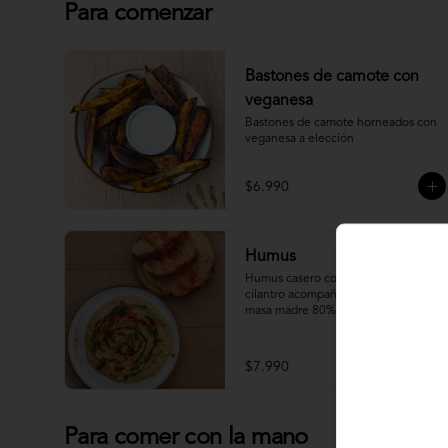
Para comenzar
Bastones de camote con
veganesa
Bastones de camote horneados con 
veganesa a elección
$6.990
Humus
Humus casero con un toque de 
cilantro acompañado de pan de 
masa madre 80% integral.
$7.990
Para comer con la mano