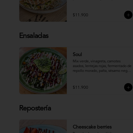
ajillo, ensalada de pimentones, 
cebolla morada encurtida, dressing 
de cajú y especias.
$11.900
Ensaladas
Soul
Mix verde, vinagreta, camotes 
asados, lentejas rojas, fermentado de 
repollo morado, palta, sésamo negro, 
brotes de semilla de maravilla y un 
cremoso dressing de cajú.
$11.900
Repostería
Cheescake berries