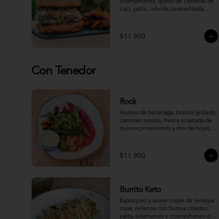
champiñones, queso de castañas de 
cajú, palta, cebolla caramelizada, 
pepinillo, brotes, veganesa y salsa de 
pimentones asados en pan brioche 
integral. Acompañada de Veganesa 
$11.900
Sapiens (va aparte)

*Incluye papas camote al horno.
Con Tenedor
Rock
Humus de betarraga, brocoli grillado, 
camotes asados, fresca ensalada de 
quinoa pimentones y mix de hojas, 
acompañado de salsa tártara.
$11.900
Burrito Keto
Esponjoso y suave crepe de lentejas 
rojas, rellenos con humus cilantro, 
palta, edamames y champiñones al 