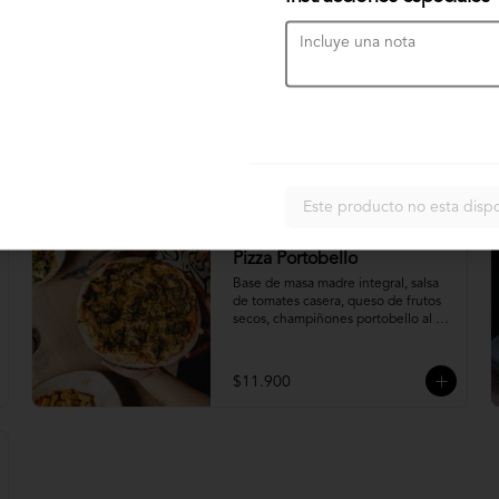
Burrito cariota
Porotos negros guisados, arroz 
integral al cilantro, palta, pico de 
gallo, choclo y hojas verdes. 
Acompañado de salsa spicy (aparte).
$11.490
Este producto no esta disp
Pizza Portobello
Base de masa madre integral, salsa 
de tomates casera, queso de frutos 
secos, champiñones portobello al 
ajillo, aceite de cilantro y rawmesan.
$11.900