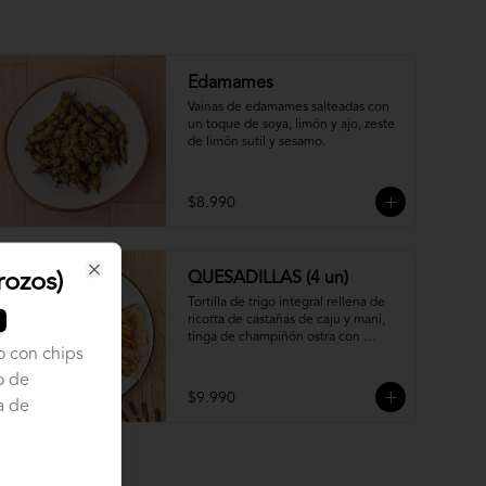
Edamames
Vainas de edamames salteadas con 
un toque de soya, limón y ajo, zeste 
de limón sutil y sesamo.
$8.990
rozos)
QUESADILLAS (4 un)
Close
Tortilla de trigo integral rellena de 
ricotta de castañas de caju y mani, 
tinga de champiñón ostra con 
o con chips
granitos de choclo y salsa PICANTE, 
rawmesan y ajo color. Acompañado 
o de
de mousseline de palta.
$9.990
a de