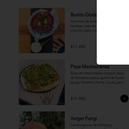
Burrito Dürüm
Hummus de betarraga, faláfel de 
lentejas, cebolla morada encurtida, 
cilantro, palta y lechuga. 
Acompañado de veganesa tártara.
$11.490
Pizza Mediterránea
Base de masa madre integral, salsa 
de tomates casera, queso de frutos 
secos, tomates cherry, rúcula, pesto 
y rawmesan.
$11.900
Vurger Fungi
Hamburguesa de lentejas y 