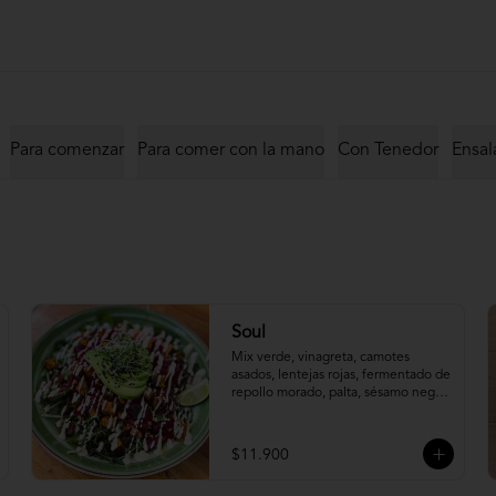
Para comenzar
Para comer con la mano
Con Tenedor
Ensal
Soul
Mix verde, vinagreta, camotes 
asados, lentejas rojas, fermentado de 
repollo morado, palta, sésamo negro, 
brotes de semilla de maravilla y un 
cremoso dressing de cajú.
$11.900