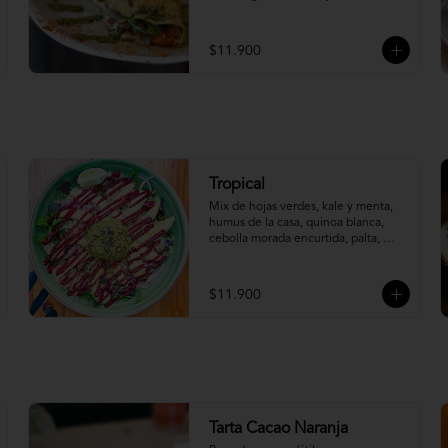
dulces, rúcula y pesto.
$11.900
Tropical
Mix de hojas verdes, kale y menta, 
humus de la casa, quinoa blanca, 
cebolla morada encurtida, palta, 
mango y dressing de betarragas.
$11.900
Tarta Cacao Naranja