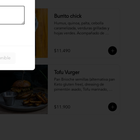
Burrito chick
Humus, quinoa, palta, cebolla 
caramelizada, verduras grilladas y 
hojas verdes. Acompañado de 
veganesa (aparte).
$11.490
onible
Tofu Vurger
Pan Brioche semillas (alternativa pan 
Keto gluten free), dressing de 
pimentón asado, Tofu marinado, 
tártara de kimchi y rúcula, 
acompañado de bastones de camote 
y salsa tártara.
$11.900