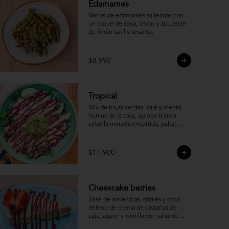
Edamames
Vainas de edamames salteadas con 
un toque de soya, limón y ajo, zeste 
de limón sutil y sesamo.
$8.990
Tropical
Mix de hojas verdes, kale y menta, 
humus de la casa, quinoa blanca, 
cebolla morada encurtida, palta, 
mango y dressing de betarragas.
$11.900
Cheescake berries
Base de almendras, dátiles y coco, 
relleno de crema de castañas de 
cajú, agave y vainilla con salsa de 
berries (Gluten Free) (Raw)