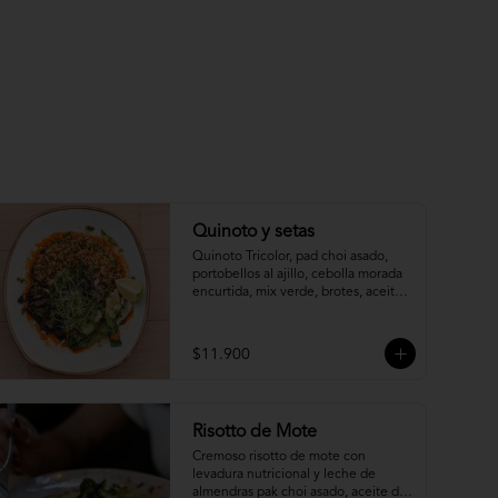
Quinoto y setas
Quinoto Tricolor, pad choi asado, 
portobellos al ajillo, cebolla morada 
encurtida, mix verde, brotes, aceite 
de cilantro y salsa de pimentón 
asado.
$11.900
Risotto de Mote
Cremoso risotto de mote con 
levadura nutricional y leche de 
almendras pak choi asado, aceite de 