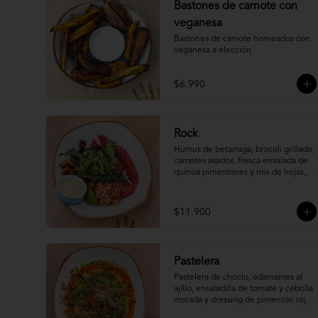
Bastones de camote con
veganesa
Bastones de camote horneados con 
veganesa a elección
$6.990
Rock
Humus de betarraga, brocoli grillado, 
camotes asados, fresca ensalada de 
quinoa pimentones y mix de hojas, 
acompañado de salsa tártara.
$11.900
Pastelera
Pastelera de choclo, edamames al 
ajillo, ensaladilla de tomate y cebolla 
morada y dressing de pimentón rojo 
asado.