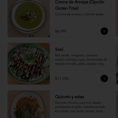
Crema de Arvejas (Opción
Gluten Free)
Cremita de arvejas y cebolla asada.
$6.990
Soul
Mix verde, vinagreta, camotes 
asados, lentejas rojas, fermentado de 
repollo morado, palta, sésamo negro, 
brotes de semilla de maravilla y un 
cremoso dressing de cajú.
$11.900
Quinoto y setas
Quinoto Tricolor, pad choi asado, 
portobellos al ajillo, cebolla morada 
encurtida, mix verde, brotes, aceite 
de cilantro y salsa de pimentón 