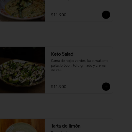
cilantro.
$11.900
Keto Salad
Cama de hojas verdes, kale, wakame, 
palta, brócoli, tofu grillado y crema 
de cajú.
$11.900
Tarta de limón