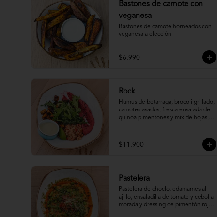
Bastones de camote con
veganesa
Bastones de camote horneados con 
veganesa a elección
$6.990
Rock
Humus de betarraga, brocoli grillado, 
camotes asados, fresca ensalada de 
quinoa pimentones y mix de hojas, 
acompañado de salsa tártara.
$11.900
Pastelera
Pastelera de choclo, edamames al 
ajillo, ensaladilla de tomate y cebolla 
morada y dressing de pimentón rojo 
asado.