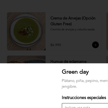
Crema de Arvejas (Opción
Gluten Free)
Cremita de arvejas y cebolla asada.
$6.990
Humus de edamame
trufado
Green day
Humus de edamame con aceite de 
trufa, brócoli, chimichurri y coulis de 
Plátano, piña, pepino, ment
cilantro, acompañado de tostadas 
masa madre (2 un)
jengibre.
$8.990
Instrucciones especiales