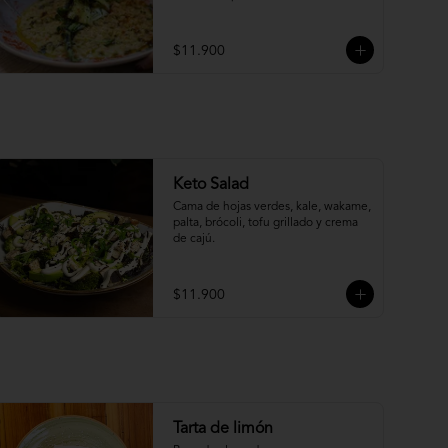
cilantro.
$11.900
Keto Salad
Cama de hojas verdes, kale, wakame, 
palta, brócoli, tofu grillado y crema 
de cajú.
$11.900
Tarta de limón