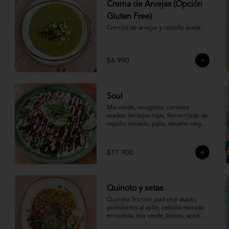
Crema de Arvejas (Opción
Gluten Free)
Cremita de arvejas y cebolla asada.
$6.990
Soul
Mix verde, vinagreta, camotes 
asados, lentejas rojas, fermentado de 
repollo morado, palta, sésamo negro, 
brotes de semilla de maravilla y un 
cremoso dressing de cajú.
$11.900
Quinoto y setas
Quinoto Tricolor, pad choi asado, 
portobellos al ajillo, cebolla morada 
encurtida, mix verde, brotes, aceite 
de cilantro y salsa de pimentón 