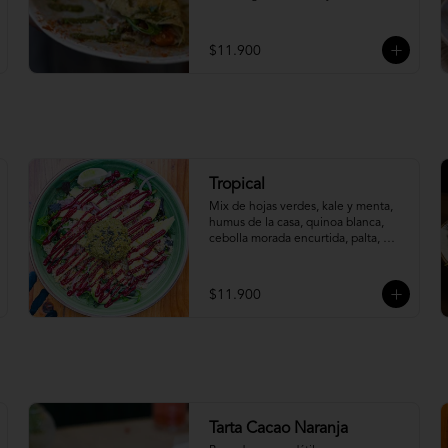
dulces, rúcula y pesto.
$11.900
Tropical
Mix de hojas verdes, kale y menta, 
humus de la casa, quinoa blanca, 
cebolla morada encurtida, palta, 
mango y dressing de betarragas.
$11.900
Tarta Cacao Naranja