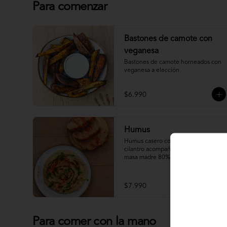
Para comenzar
Bastones de camote con
veganesa
Bastones de camote horneados con 
veganesa a elección
$6.990
Humus
Humus casero con un toque de 
cilantro acompañado de pan de 
masa madre 80% integral.
$7.990
Para comer con la mano