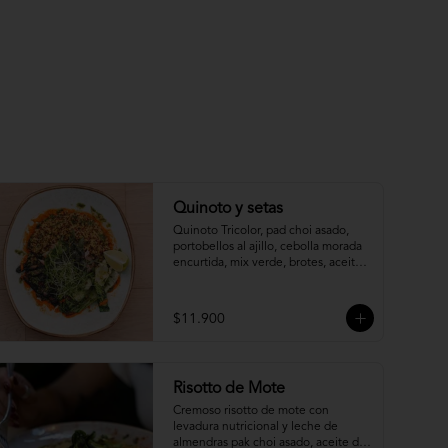
Quinoto y setas
Quinoto Tricolor, pad choi asado, 
portobellos al ajillo, cebolla morada 
encurtida, mix verde, brotes, aceite 
de cilantro y salsa de pimentón 
asado.
$11.900
Risotto de Mote
Cremoso risotto de mote con 
levadura nutricional y leche de 
almendras pak choi asado, aceite de 