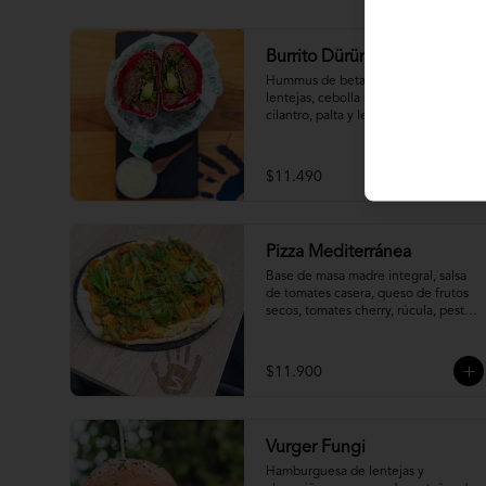
Burrito Dürüm
Hummus de betarraga, faláfel de 
lentejas, cebolla morada encurtida, 
cilantro, palta y lechuga. 
Acompañado de veganesa tártara.
$11.490
Pizza Mediterránea
Base de masa madre integral, salsa 
de tomates casera, queso de frutos 
secos, tomates cherry, rúcula, pesto 
y rawmesan.
$11.900
Vurger Fungi
Hamburguesa de lentejas y 