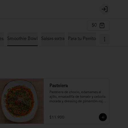
Login
$0
es
Smoothie Bowl
Salsas extra
Para tu Perrito
Pastelera
Pastelera de choclo, edamames al 
ajillo, ensaladilla de tomate y cebolla 
morada y dressing de pimentón rojo 
asado.
$11.900