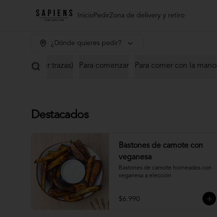
Inicio
Pedir
Zona de delivery y retiro
¿Dónde quieres pedir?
uede contener trazas)
Para comenzar
Para comer con la mano
Destacados
Bastones de camote con
veganesa
Bastones de camote horneados con 
veganesa a elección
$6.990