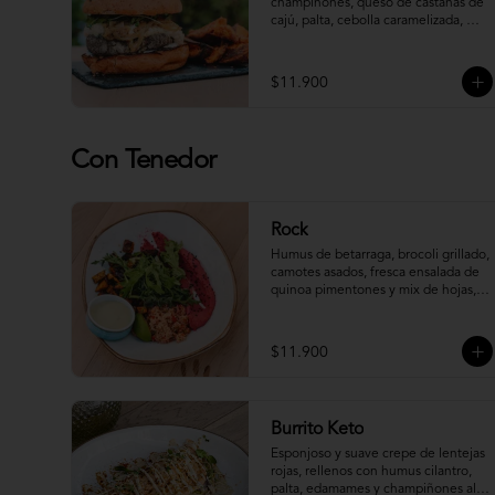
champiñones, queso de castañas de 
cajú, palta, cebolla caramelizada, 
pepinillo, brotes, veganesa y salsa de 
pimentones asados en pan brioche 
integral. Acompañada de Veganesa 
$11.900
Sapiens (va aparte)

*Incluye papas camote al horno.
Con Tenedor
Rock
Humus de betarraga, brocoli grillado, 
camotes asados, fresca ensalada de 
quinoa pimentones y mix de hojas, 
acompañado de salsa tártara.
$11.900
Burrito Keto
Esponjoso y suave crepe de lentejas 
rojas, rellenos con humus cilantro, 
palta, edamames y champiñones al 